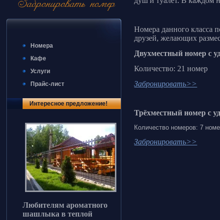
душ и туалет. В каждом 
Номера данного класса п
друзей, желающих размес
Номера
Двухместный номер с у
Кафе
Количество: 21 номер
Услуги
Забронировать>>
Прайс-лист
Интересное предложение!
Трёхместный номер с у
Количество номеров: 7 ном
Забронировать>>
Любителям ароматного
шашлыка в теплой