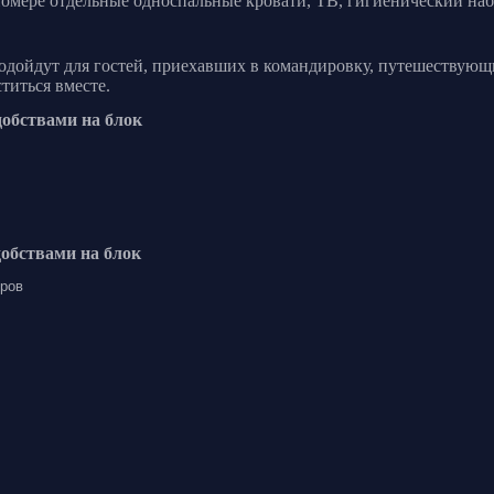
номере отдельные односпальные кровати, ТВ, гигиенический наб
одойдут для гостей, приехавших в командировку, путешествующ
титься вместе.
добствами на блок
добствами на блок
еров